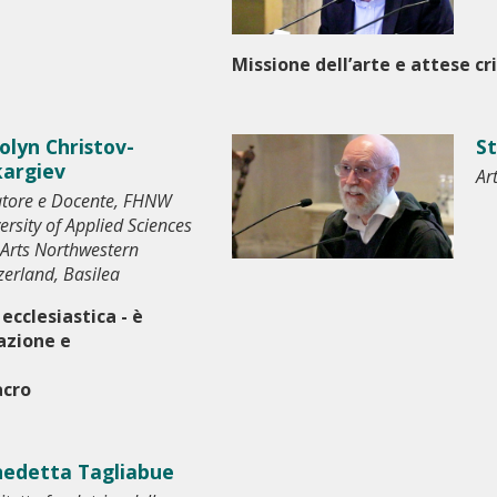
Missione dell’arte e attese cr
olyn Christov-
St
argiev
Ar
tore e Docente, FHNW
ersity of Applied Sciences
Arts Northwestern
zerland, Basilea
 ecclesiastica - è
azione e
acro
edetta Tagliabue