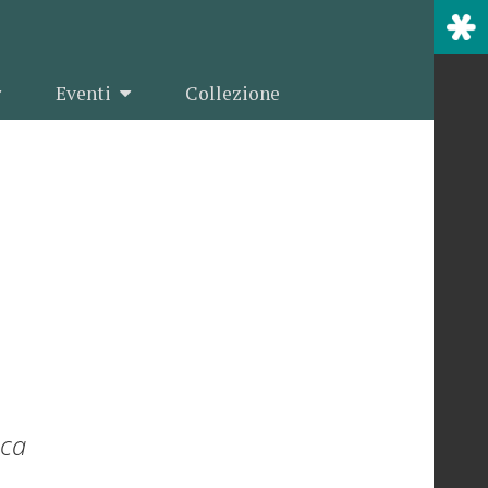
Eventi
Collezione
uca