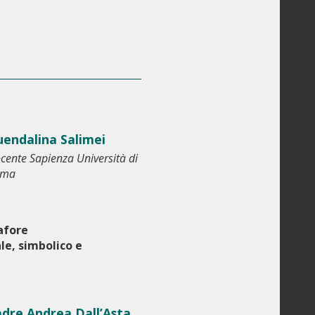
endalina Salimei
cente Sapienza Università di
oma
afore
le, simbolico e
dre Andrea Dall’Asta