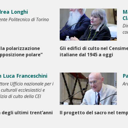
rea Longhi
Ma
Cl
nte Politecnico di Torino
Di
co
lla polarizzazione
Gli edifici di culto nel Censi
pposizione polare”
italiane dal 1945 a oggi
 Luca Franceschini
P
ttore Ufficio nazionale per i
Ar
 culturali ecclesiastici e
lizia di culto della CEI
a degli ultimi trent’anni
Il progetto del sacro nel tem