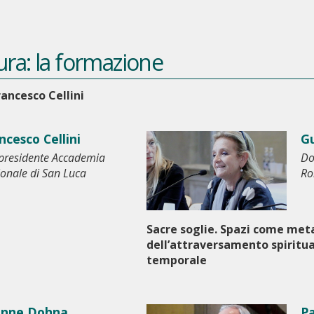
tura: la formazione
rancesco Cellini
ncesco Cellini
Gu
presidente Accademia
Do
onale di San Luca
R
Sacre soglie. Spazi come met
dell’attraversamento spiritua
temporale
onne Dohna
Pa