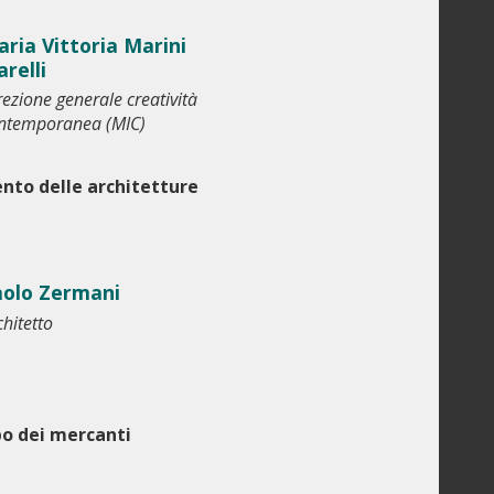
ria Vittoria Marini
arelli
rezione generale creatività
ntemporanea (MIC)
mento delle architetture
aolo Zermani
chitetto
po dei mercanti