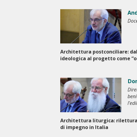
And
Doce
Architettura post­conciliare: da
ideologica al progetto come “o
Don
Dire
beni
l'edi
Architettura liturgica: rilettur
di impegno in Italia