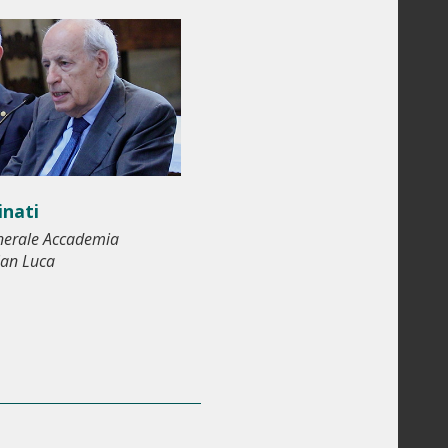
inati
nerale Accademia
San Luca