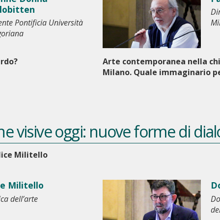
lobitten
Di
nte Pontificia Università
Mi
goriana
ardo?
Arte contemporanea nella chi
Milano. Quale immaginario pe
rche visive oggi: nuove forme di dia
lice Militello
ce Militello
Do
ica dell’arte
Do
de