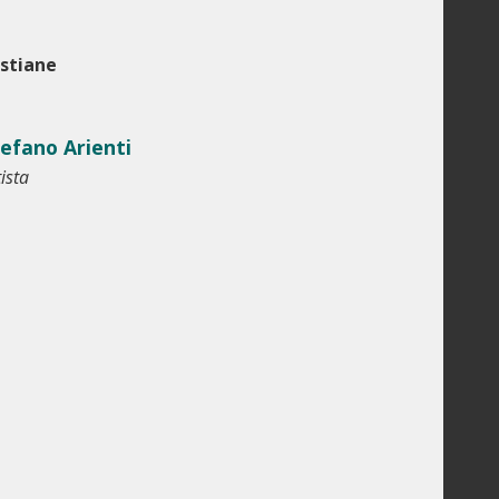
istiane
efano Arienti
tista