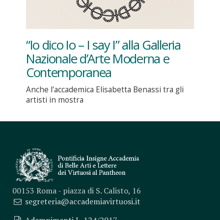
“Io dico Io – I say I” alla Galleria
Nazionale d’Arte Moderna e
Contemporanea
Anche l'accademica Elisabetta Benassi tra gli
artisti in mostra
00153 Roma - piazza di S. Calisto, 16
segreteria@accademiavirtuosi.it
Adempimenti L. 124/2017