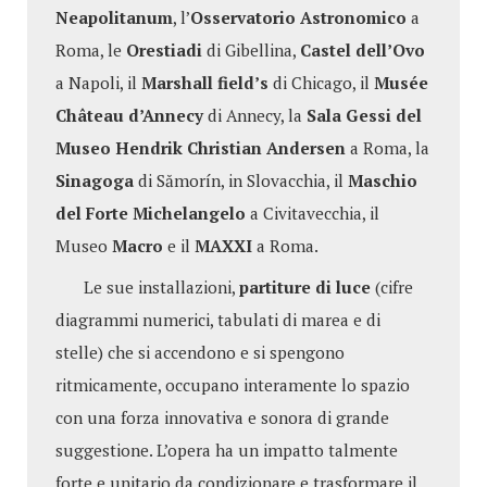
Neapolitanum
, l’
Osservatorio Astronomico
a
Roma, le
Orestiadi
di Gibellina,
Castel dell’Ovo
a Napoli, il
Marshall field’s
di Chicago, il
Musée
Château d’Annecy
di Annecy, la
Sala Gessi del
Museo Hendrik Christian Andersen
a Roma, la
Sinagoga
di Sămorín, in Slovacchia, il
Maschio
del Forte Michelangelo
a Civitavecchia, il
Museo
Macro
e il
MAXXI
a Roma.
Le sue installazioni,
partiture di luce
(cifre
diagrammi numerici, tabulati di marea e di
stelle) che si accendono e si spengono
ritmicamente, occupano interamente lo spazio
con una forza innovativa e sonora di grande
suggestione. L’opera ha un impatto talmente
forte e unitario da condizionare e trasformare il