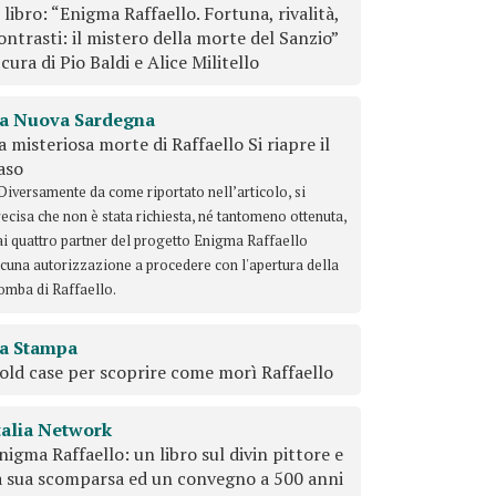
l libro: “Enigma Raffaello. Fortuna, rivalità,
ontrasti: il mistero della morte del Sanzio”
 cura di Pio Baldi e Alice Militello
a Nuova Sardegna
a misteriosa morte di Raffaello Si riapre il
aso
 Diversamente da come riportato nell’articolo, si
recisa che non è stata richiesta, né tantomeno ottenuta,
ai quattro partner del progetto Enigma Raffaello
lcuna autorizzazione a procedere con l'apertura della
omba di Raffaello.
a Stampa
old case per scoprire come morì Raffaello
talia Network
nigma Raffaello: un libro sul divin pittore e
a sua scomparsa ed un convegno a 500 anni