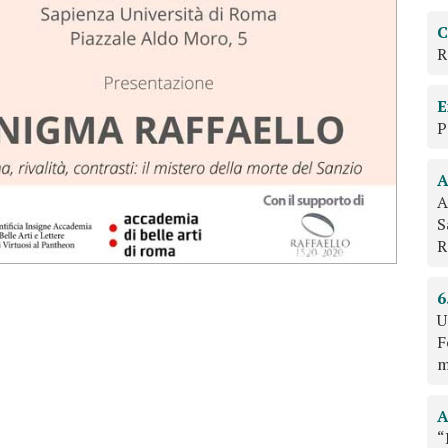
C
R
E
P
A
A
S
R
6
U
F
m
A
“