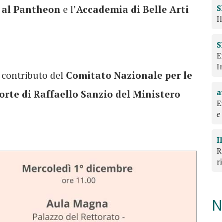
S
i al Pantheon
e l’
Accademia di Belle Arti
I
S
E
I
l contributo del
Comitato Nazionale per le
a
orte di Raffaello Sanzio del Ministero
E
e
I
R
r
N