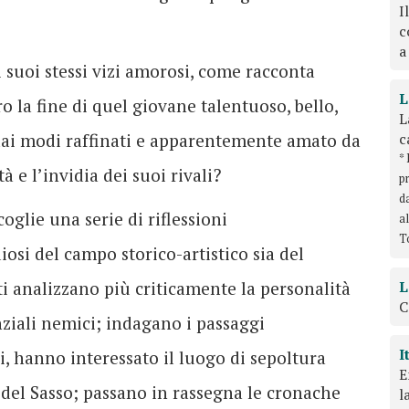
I
c
a
i suoi stessi vizi amorosi, come racconta
L
ro la fine di quel giovane talentuoso, bello,
L
c
 dai modi raffinati e apparentemente amato da
*
tà e l’invidia dei suoi rivali?
p
d
oglie una serie di riflessioni
a
T
iosi del campo storico-artistico sia del
L
ti analizzano più criticamente la personalità
C
enziali nemici; indagano i passaggi
I
li, hanno interessato il luogo di sepoltura
E
 del Sasso; passano in rassegna le cronache
l