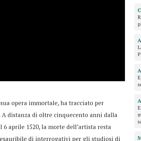
C
R
p
A
L
P
A
E
s
A
a sua opera immortale, ha tracciato per
E
. A distanza di oltre cinquecento anni dalla
m
s
6 aprile 1520, la morte dell’artista resta
M
sauribile di interrogativi per gli studiosi di