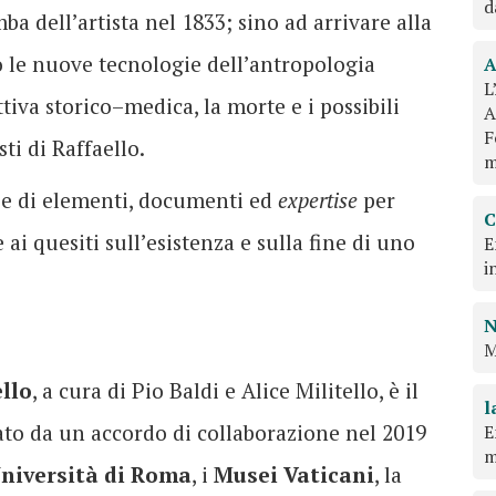
d
ba dell’artista nel 1833; sino ad arrivare alla
o le nuove tecnologie dell’antropologia
A
L
ttiva storico–medica, la morte e i possibili
A
F
sti di Raffaello.
m
erie di elementi, documenti ed
expertise
per
C
ai quesiti sull’esistenza e sulla fine di uno
E
i
N
M
llo
, a cura di Pio Baldi e Alice Militello, è il
l
ato da un accordo di collaborazione nel 2019
E
m
niversità di Roma
, i
Musei Vaticani
, la