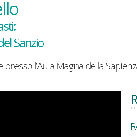
llo
sti:
 del Sanzio
 presso l’Aula Magna della Sapienz
R
R