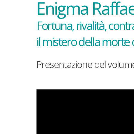
Enigma Raffae
Fortuna, rivalità, contra
il mistero della morte
Presentazione del volume